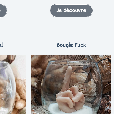
Je découvre
e
al
Bougie Fuck