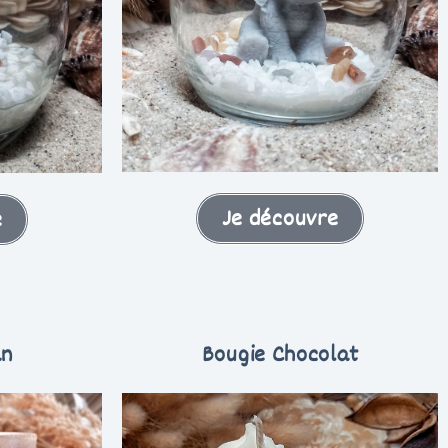
Je découvre
e
an
Bougie Chocolat