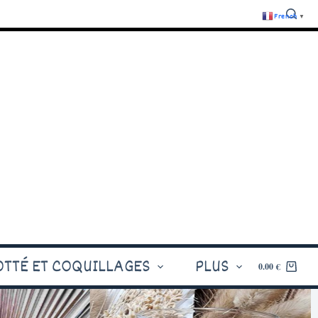
French
▼
OTTÉ ET COQUILLAGES
PLUS
0.00
€