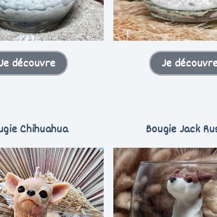
Je découvre
Je découvr
ugie Chihuahua
Bougie Jack Ru