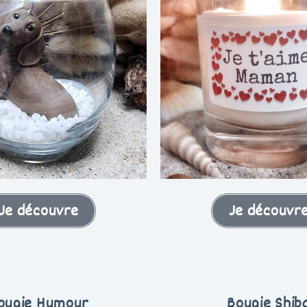
Je découvre
Je découvr
ougie Humour
Bougie Shib