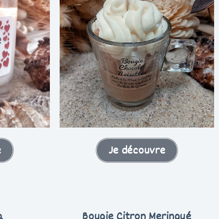
Je découvre
e
a
Bougie Citron Meringué